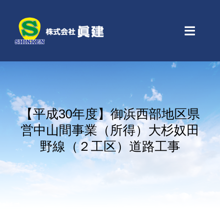
Skip
to
content
Toggle
Naviga
Home
会社案内
【平成30年度】御浜西部地区県
営中山間事業（所得）大杉奴田
業務紹介
野線（２工区）道路工事
工事実績
アクセス