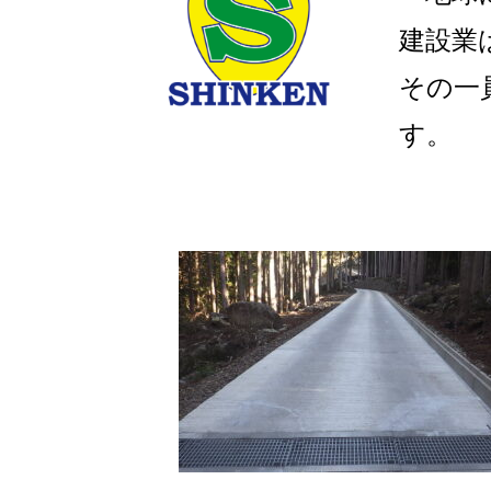
建設業
その⼀
す。