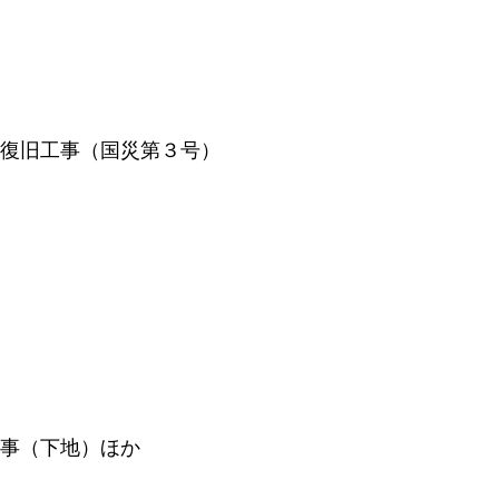
害復旧工事（国災第３号）
工事（下地）ほか