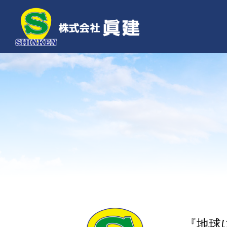
Skip
to
content
『地球にや