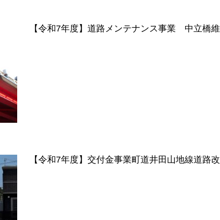
【令和7年度】道路メンテナンス事業 中立橋
【令和7年度】交付金事業町道井田山地線道路