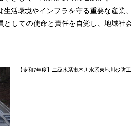
は⽣活環境やインフラを守る重要な産業
員としての使命と責任を⾃覚し、地域社
【令和7年度】二級水系市木川水系東地川砂防