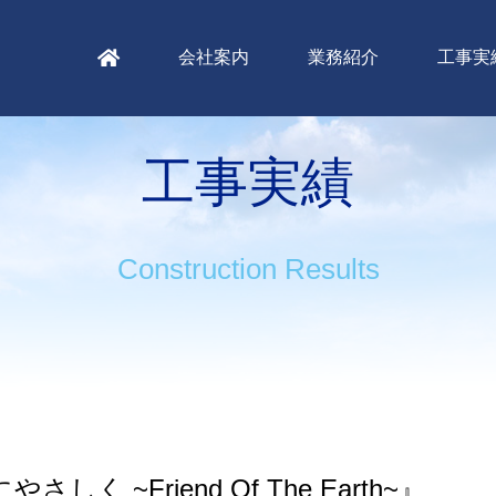
会社案内
業務紹介
工事実
工事実績
Construction Results
さしく ~Friend Of The Earth~』