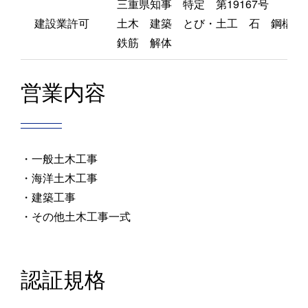
三重県知事 特定 第19167号
建設業許可
土木 建築 とび・土工 石 鋼構造
鉄筋 解体
営業内容
・一般土木工事
・海洋⼟⽊⼯事
・建築⼯事
・その他⼟⽊⼯事⼀式
認証規格