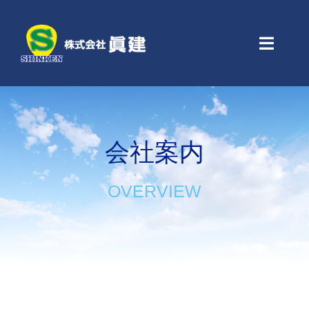
Skip
to
content
Toggle
Naviga
Home
会社案内
会社案内
業務紹介
OVERVIEW
工事実績
アクセス