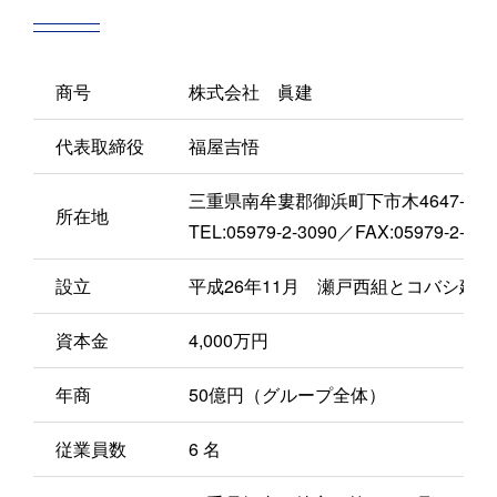
商号
株式会社 眞建
代表取締役
福屋吉悟
三重県南牟婁郡御浜町下市木4647-34
所在地
TEL:05979-2-3090／FAX:05979-2-309
設立
平成26年11月 瀬戸西組とコバシ建
資本金
4,000万円
年商
50億円（グループ全体）
従業員数
6 名