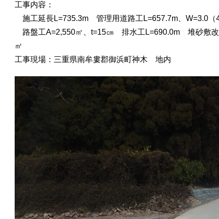
工事内容：
施工延長L=735.3m 管理用道路工L=657.7m、W=3.0（
路盤工A=2,550㎡、t=15㎝ 排水工L=690.0m 堆砂敷改良
工事現場：三重県南牟婁郡御浜町神木 地内