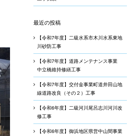
最近の投稿
㎥
【令和7年度】二級水系市木川水系東地
川砂防工事
【令和7年度】道路メンテナンス事業
中立橋維持修繕工事
【令和7年度】交付金事業町道井田山地
線道路改良（その２）工事
【令和6年度】二級河川尾呂志川河川改
修工事
【令和6年度】御浜地区県営中山間事業