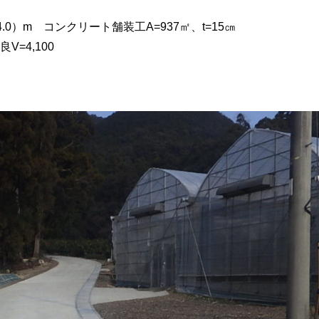
4.0）m コンクリート舗装工A=937㎡、t=15㎝
V=4,100