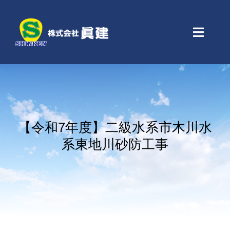
Skip
to
content
Toggle
Naviga
Home
会社案内
【令和7年度】二級水系市木川水
業務紹介
系東地川砂防工事
工事実績
アクセス