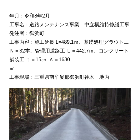
お問合せ
年月：令和8年2月
工事名：道路メンテナンス事業 中立橋維持修繕工事
発注者：御浜町
工事内容：施工延長 L=489.1ｍ、基礎処理グラウト工
Ｎ＝32本、管理用道路工 Ｌ＝442.7ｍ、コンクリート
舗装工 ｔ＝15㎝ Ａ＝1630
工事現場：三重県南牟婁郡御浜町神木 地内